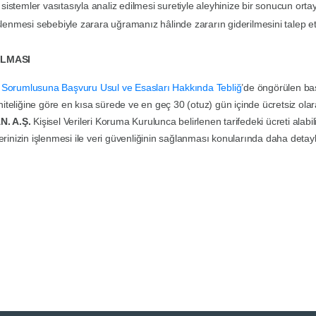
sistemler vasıtasıyla analiz edilmesi suretiyle aleyhinize bir sonucun orta
 işlenmesi sebebiyle zarara uğramanız hâlinde zararın giderilmesini talep e
ILMASI
i Sorumlusuna Başvuru Usul ve Esasları Hakkında Tebliğ
’de öngörülen baş
 niteliğine göre en kısa sürede ve en geç 30 (otuz) gün içinde ücretsiz ola
. A.Ş.
Kişisel Verileri Koruma Kurulunca belirlenen tarifedeki ücreti alabili
ilerinizin işlenmesi ile veri güvenliğinin sağlanması konularında daha detayl