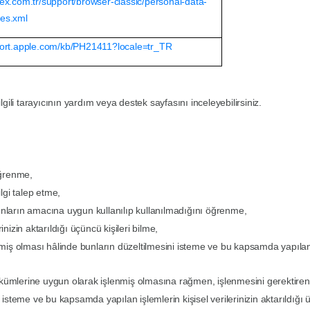
dex.com.tr/support/browser-classic/personal-data-
ies.xml
port.apple.com/kb/PH21411?locale=tr_TR
lgili tarayıcının yardım veya destek sayfasını inceleyebilirsiniz.
 öğrenme,
ilgi talep etme,
bunların amacına uygun kullanılıp kullanılmadığını öğrenme,
inizin aktarıldığı üçüncü kişileri bilme,
enmiş olması hâlinde bunların düzeltilmesini isteme ve bu kapsamda yapılan i
ükümlerine uygun olarak işlenmiş olmasına rağmen, işlenmesini gerektiren
i isteme ve bu kapsamda yapılan işlemlerin kişisel verilerinizin aktarıldığı ü