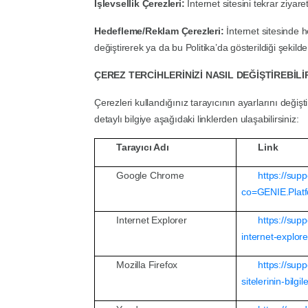
İşlevsellik Çerezleri:
İnternet sitesini tekrar ziyare
Hedefleme/Reklam Çerezleri:
İnternet sitesinde h
değiştirerek ya da bu Politika’da gösterildiği şekil
ÇEREZ TERCİHLERİNİZİ NASIL DEĞİŞTİREBİLİ
Çerezleri kullandığınız tarayıcının ayarlarını deği
detaylı bilgiye aşağıdaki linklerden ulaşabilirsiniz:
Tarayıcı Adı
Link
Google Chrome
https://su
co=GENIE.Plat
Internet Explorer
https://sup
internet-explor
Mozilla Firefox
https://supp
sitelerinin-bilgi