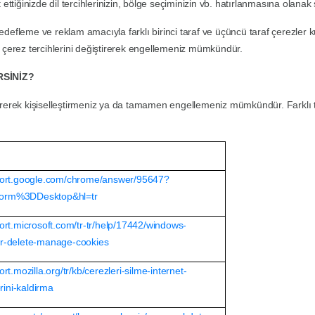
t ettiğinizde dil tercihlerinizin, bölge seçiminizin vb. hatırlanmasına olanak 
edefleme ve reklam amacıyla farklı birinci taraf ve üçüncü taraf çerezler k
de çerez tercihlerini değiştirerek engellemeniz mümkündür.
RSİNİZ?
ştirerek kişiselleştirmeniz ya da tamamen engellemeniz mümkündür. Farklı ta
pport.google.com/chrome/answer/95647?
form%3DDesktop&hl=tr
port.microsoft.com/tr-tr/help/17442/windows-
er-delete-manage-cookies
ort.mozilla.org/tr/kb/cerezleri-silme-internet-
lerini-kaldirma