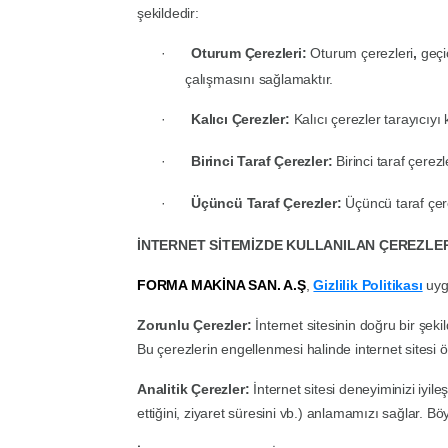
şekildedir:
·
Oturum Çerezleri:
Oturum çerezleri
,
geçi
çalışmasını sağlamaktır.
·
Kalıcı Çerezler:
Kalıcı çerezler tarayıcıy
·
Birinci Taraf Çerezler:
Birinci taraf çerezl
·
Üçüncü Taraf Çerezler:
Üçüncü taraf çer
İNTERNET SİTEMİZDE KULLANILAN ÇEREZLE
FORMA MAKİNA SAN. A.Ş
,
Gizlilik Politikası
uyg
Zorunlu Çerezler:
İnternet sitesinin doğru bir şeki
Bu çerezlerin engellenmesi halinde internet sitesi 
Analitik Çerezler:
İnternet sitesi deneyiminizi iyileş
ettiğini, ziyaret süresini vb.) anlamamızı sağlar. Böyl