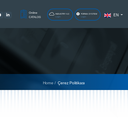
Online
INDUSTRY 4.0
FORMA SYSTEM
EN
Login
Login
CATALOG
Home /
Çerez Politikası