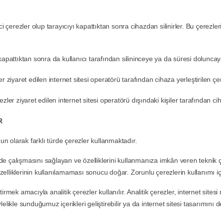
ci çerezler olup tarayıcıyı kapattıktan sonra cihazdan silinirler. Bu çerezler
ı kapattıktan sonra da kullanıcı tarafından silininceye ya da süresi dolun
er
ziyaret edilen internet sitesi operatörü tarafından cihaza yerleştirilen çer
ezler
ziyaret edilen internet sitesi operatörü dışındaki kişiler tarafından cih
R
un olarak farklı türde çerezler kullanmaktadır.
lde çalışmasını sağlayan ve özelliklerini kullanmanıza imkân veren teknik ç
özelliklerinin kullanılamaması sonucu doğar. Zorunlu çerezlerin kullanımı 
tirmek amacıyla analitik çerezler kullanılır. Analitik çerezler, internet sitesi
elikle sunduğumuz içerikleri geliştirebilir ya da internet sitesi tasarımını değ