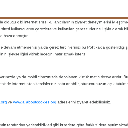
ı
nde olduğu gibi internet sitesi kullanıcılarının ziyaret deneyimlerini iyileşt
sitesi kullanıcılarını çerezlere ve kullanılan çerez türlerine ilişkin olarak b
a hazırlanmıştır.
 devam etmemenizi ya da çerez tercihlerinizi bu Politika’da gösterildiği şe
in işlevselliğini yitirebileceğini hatırlatmak isteriz.
gisayarınızda ya da mobil cihazınızda depolanan küçük metin dosyalarıdır. Bu
yesinde internet sitesi tercihleriniz hatırlanabilir, oturumunuzun açık tutulmas
.org
ve
www.allaboutcookies.org
adreslerini ziyaret edebilirsiniz.
n tarafından yerleştirildikleri gibi kriterlere göre farklı türlere ayrılmakt