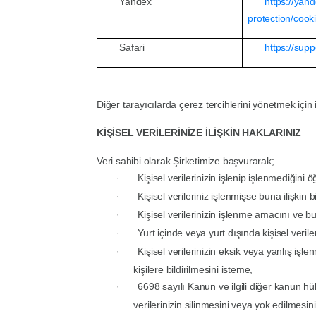
Yandex
https://yan
protection/cook
Safari
https://sup
Diğer tarayıcılarda çerez tercihlerini yönetmek için i
KİŞİSEL VERİLERİNİZE İLİŞKİN HAKLARINIZ
Veri sahibi olarak Şirketimize başvurarak;
·
Kişisel verilerinizin işlenip işlenmediğini
·
Kişisel verileriniz işlenmişse buna ilişkin b
·
Kişisel verilerinizin işlenme amacını ve 
·
Yurt içinde veya yurt dışında kişisel veriler
·
Kişisel verilerinizin eksik veya yanlış işl
kişilere bildirilmesini isteme,
·
6698 sayılı Kanun ve ilgili diğer kanun h
verilerinizin silinmesini veya yok edilmesin