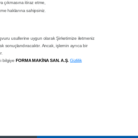
ya çıkmasına itiraz etme,
tme haklarına sahipsiniz.
vuru usullerine uygun olarak Şirketimize iletmeniz
rak sonuçlandıracaktır. Ancak, işlemin ayrıca bir
r.
ı bilgiye
FORMA MAKİNA SAN. A.Ş.
Gizlilik