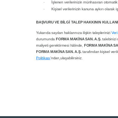
·
İşlenen verilerinizin münhasıran otomatik 
·
Kişisel verilerinizin kanuna aykırı olarak
BAŞVURU VE BİLGİ TALEP HAKKININ KULLAN
Yukarıda sayılan haklarınıza ilişkin taleplerinizi
Ver
durumunda
FORMA MAKİNA SAN. A.Ş.
talebinizi
maliyeti gerektirmesi hâlinde,
FORMA MAKİNA SAN
FORMA MAKİNA SAN. A.Ş.
tarafından kişisel ver
Politikası
’ndan
ulaşabilirsiniz.